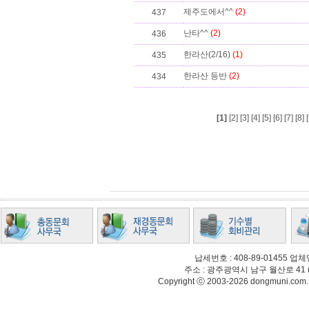
제주도에서^^
(2)
437
난타^^
(2)
436
한라산(2/16)
(1)
435
한라산 등반
(2)
434
[1]
[2]
[3]
[4]
[5]
[6]
[7]
[8]
[
납세번호 : 408-89-01455
주소 : 광주광역시 남구 월산로 41 (월산동
Copyright ⓒ 2003-2026 dongmuni.com. Al