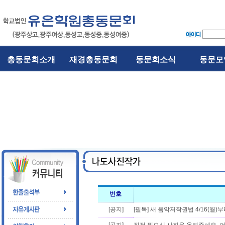
총동문회소개
재경총동문회
동문회소식
동문모
번호
[공지]
[필독] 새 음악저작권법 4/16(월)부