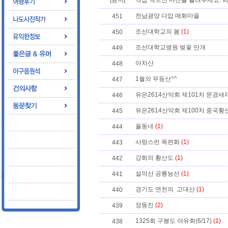
[공지]
직접 찍으신 사진을 올려주세요. 퍼
전남광양 다압 매화마을
451
조선대학교의 봄
(1)
450
조선대학교병원 벚꽃 만개
449
아차산
448
1월의 무등산^^
447
유은2614산악회 제101차 문경
446
유은2614산악회 제100차 중국
445
울동네
(1)
444
사랑스런 목련화
(1)
443
강화의 황산도
(1)
442
설악산 공룡능선
(1)
441
경기도 연천의 고대산
(1)
440
정동진
(2)
439
1325회 구봉도 야유회(6/17)
(1)
438