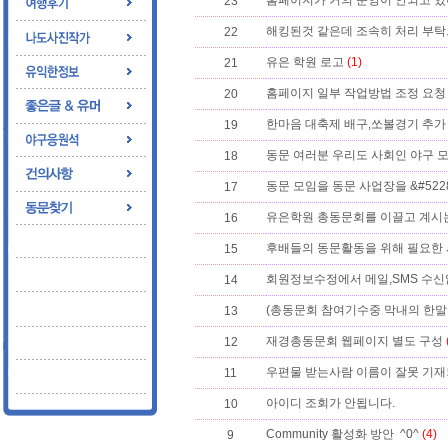
홈페이지가 거의 운영이 안되고 있
23
해킹된것 같은데 조속히 처리 부
22
유은 학원 로고
(1)
21
홈페이지 일부 작업방법 조정 요청
20
한마음 대축제 배구,쏘볼경기 추가
19
동문 여러분 우리도 사회인 야구 
18
동문 모임을 동문 사업장을 &#522
17
유은학원 총동문회를 이끌고 계시는 
16
후배들의 동문활동을 위해 필요한
15
회원정보수정에서 메일,SMS 수신
14
(총동문회 참여기수중 막내의 한말씀.
13
재경총동문회 웹페이지 별도 구성
12
우편물 받는사람 이름이 잘못 기
11
아이디 조회가 안됩니다.
10
Community 활성화 방안 ^0^
(4)
9