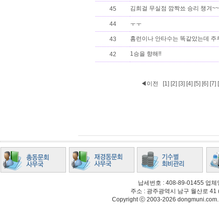
김희걸 무실점 깜짝쑈 승리 챙겨~~
45
ㅜㅜ
44
홈런이나 안타수는 똑같았는데 주루
43
1승을 향해!!
42
◀이전
[1]
[2]
[3]
[4]
[5]
[6]
[7]
납세번호 : 408-89-01455
주소 : 광주광역시 남구 월산로 41 (월산동
Copyright ⓒ 2003-2026 dongmuni.com. Al