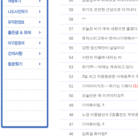
심동섭투수 퍼팩트로 마무리하여 MV
60
위기도 끈끈한 근성으로 이겨내다
59
58
^^
오늘은 비가 계속 내렸으면 좋겠다
57
퓨처스리그에서 벗어나기위해서~~
56
강한 정신력만이 살길이다
55
사탄의 마을에 내리는 비
54
위기!!!!----악재는 계속되고 있다.
53
3일 쉬고 자원등판한 서재응투수 
52
기아타이거즈----위기는 기회다
(1)
51
오늘만은 꼭 이겨야지요!!!
50
기아화이팅..!!
49
노장 이종범선수 2점홈런도 무위로
48
기아화이팅..!!
47
김희걸 화이팅!!
46